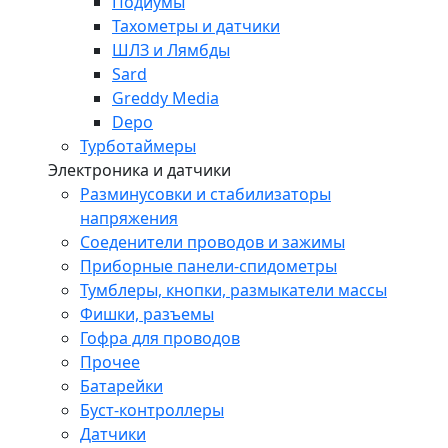
Подиумы
Тахометры и датчики
ШЛЗ и Лямбды
Sard
Greddy Media
Depo
Турботаймеры
Электроника и датчики
Разминусовки и стабилизаторы
напряжения
Соеденители проводов и зажимы
Приборные панели-спидометры
Тумблеры, кнопки, размыкатели массы
Фишки, разъемы
Гофра для проводов
Прочее
Батарейки
Буст-контроллеры
Датчики