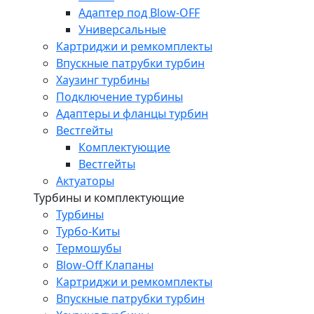
Адаптер под Blow-OFF
Универсальные
Картриджи и ремкомплекты
Впускные патрубки турбин
Хаузинг турбины
Подключение турбины
Адаптеры и фланцы турбин
Вестгейты
Комплектующие
Вестгейты
Актуаторы
Турбины и комплектующие
Турбины
Турбо-Киты
Термошубы
Blow-Off Клапаны
Картриджи и ремкомплекты
Впускные патрубки турбин