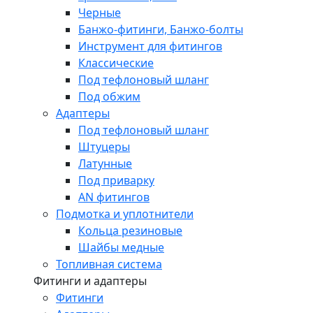
Черные
Банжо-фитинги, Банжо-болты
Инструмент для фитингов
Классические
Под тефлоновый шланг
Под обжим
Адаптеры
Под тефлоновый шланг
Штуцеры
Латунные
Под приварку
AN фитингов
Подмотка и уплотнители
Кольца резиновые
Шайбы медные
Топливная система
Фитинги и адаптеры
Фитинги