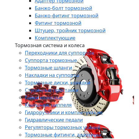
Адаптер тормозной
Банжо-болт тормозной
Банжо-фитинг тормозной
Фитинг тормозной
Штуцер, тройник тормозной
Комплектующие
Тормозная система и колеса
Переходники для суппортов
Суппорта тормозные
Тормозные шланги
Накладки на суппорта
Тормозные диски, колодки
Ступичные проставки
Гайки колесные
Колпачки, ниппеля
Гидроручники и комплетующие
Гидравлические педали
Регуляторы тормозных усилий
Тормозные фитинги, адаптеры