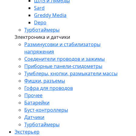
ШЛЗ и Лямбды
Sard
Greddy Media
Depo
Турботаймеры
Электроника и датчики
Разминусовки и стабилизаторы
напряжения
Соеденители проводов и зажимы
Приборные панели-спидометры
Тумблеры, кнопки, размыкатели массы
Фишки, разъемы
Гофра для проводов
Прочее
Батарейки
Буст-контроллеры
Датчики
Турботаймеры
Экстерьер