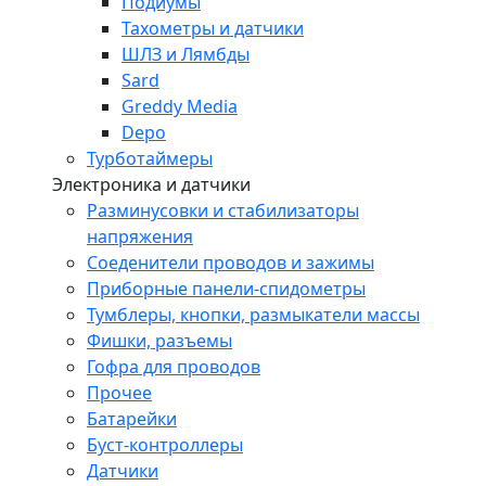
Подиумы
Тахометры и датчики
ШЛЗ и Лямбды
Sard
Greddy Media
Depo
Турботаймеры
Электроника и датчики
Разминусовки и стабилизаторы
напряжения
Соеденители проводов и зажимы
Приборные панели-спидометры
Тумблеры, кнопки, размыкатели массы
Фишки, разъемы
Гофра для проводов
Прочее
Батарейки
Буст-контроллеры
Датчики