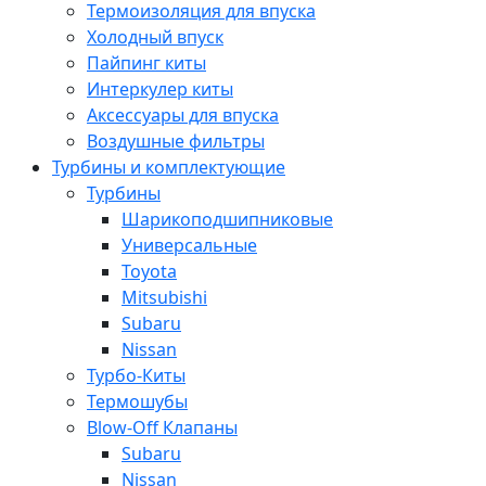
Термоизоляция для впуска
Холодный впуск
Пайпинг киты
Интеркулер киты
Аксессуары для впуска
Воздушные фильтры
Турбины и комплектующие
Турбины
Шарикоподшипниковые
Универсальные
Toyota
Mitsubishi
Subaru
Nissan
Турбо-Киты
Термошубы
Blow-Off Клапаны
Subaru
Nissan