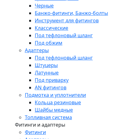
Черные
Банжо-фитинги, Банжо-болты
Инструмент для фитингов
Классические
Под тефлоновый шланг
Под обжим
Адаптеры
Под тефлоновый шланг
Штуцеры
Латунные
Под приварку
AN фитингов
Подмотка и уплотнители
Кольца резиновые
Шайбы медные
Топливная система
Фитинги и адаптеры
Фитинги