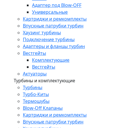
Адаптер под Blow-OFF
Универсальные
Картриджи и ремкомплекты
Впускные патрубки турбин
Хаузинг турбины
Подключение турбины
Адаптеры и фланцы турбин
Вестгейты
Комплектующие
Вестгейты
Актуаторы
Турбины и комплектующие
Турбины
Турбо-Киты
Термошубы
Blow-Off Клапаны
Картриджи и ремкомплекты
Впускные патрубки турбин