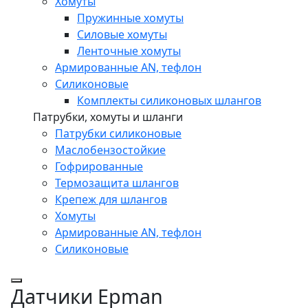
Хомуты
Пружинные хомуты
Силовые хомуты
Ленточные хомуты
Армированные AN, тефлон
Силиконовые
Комплекты силиконовых шлангов
Патрубки, хомуты и шланги
Патрубки силиконовые
Маслобензостойкие
Гофрированные
Термозащита шлангов
Крепеж для шлангов
Хомуты
Армированные AN, тефлон
Силиконовые
Датчики Epman