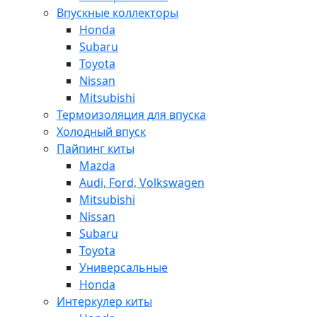
Впускные коллекторы
Honda
Subaru
Toyota
Nissan
Mitsubishi
Термоизоляция для впуска
Холодный впуск
Пайпинг киты
Mazda
Audi, Ford, Volkswagen
Mitsubishi
Nissan
Subaru
Toyota
Универсальные
Honda
Интеркулер киты