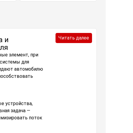
Читать далее
а и
иля
ные элемент, при
 системы для
придают автомобилю
способствовать
е устройства,
вная задача —
имизировать поток