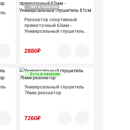
Нет в наличии
ель
Резонатор спортивный
прямоточный 63мм -
Универсальный глушитель
61см
2880₽
Есть в наличии
ель
Универсальный глушитель
76мм резонатор
7260₽