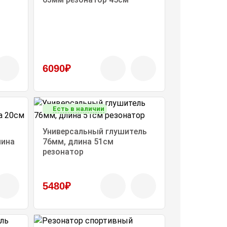
6090₽
Есть в наличии
Универсальный глушитель
лина
76мм, длина 51см
резонатор
5480₽