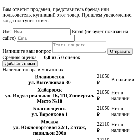
Вам ответит продавец, представитель бренда или
пользователь, купивший этот товар. Пришлем уведомление,
когда поступит ответ.
Имя
Email (не будет показан на
сайте)
Напишите ваш вопрос
Отправить
Средняя оценка —
0,0 из 5
0 оценок
Добавить отзыв
Наличие товара в магазинах
21050
Владивосток
В наличии
ул. Выселковая 30
₽
Хабаровск
21050
Нет в
ул. Индустриальная 1Б, ТЦ Универсал.
наличии
₽
Место №18
21050
Благовещенск
Нет в
ул. Воронкова 1
наличии
₽
Москва
22110
Нет в
ул. Южнопортовая 22с1, 2 этаж,
наличии
₽
павильон 206в
22110