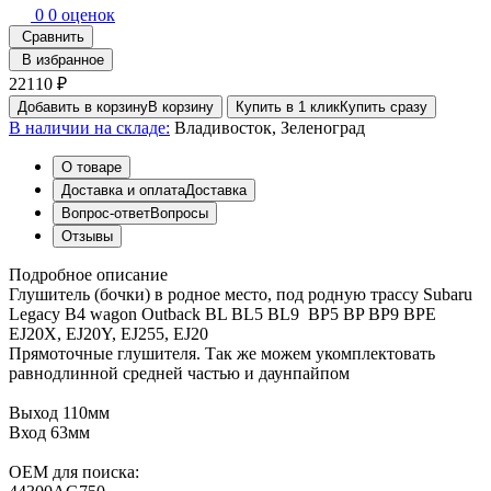
0
0 оценок
Сравнить
В избранное
22110 ₽
Добавить в корзину
В корзину
Купить в 1 клик
Купить сразу
В наличии на складе:
Владивосток, Зеленоград
О товаре
Доставка и оплата
Доставка
Вопрос-ответ
Вопросы
Отзывы
Подробное описание
Глушитель (бочки) в родное место, под родную трассу Subaru
Legacy B4 wagon Outback BL BL5 BL9 BP5 BP BP9 BPE
EJ20X, EJ20Y, EJ255, EJ20
Прямоточные глушителя. Так же можем укомплектовать
равнодлинной средней частью и даунпайпом
Выход 110мм
Вход 63мм
OEM для поиска: