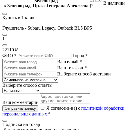
Зеленоград
В наличии
г. Зеленоград, Пр-кт Генерала Алексеева
₽
Купить в 1 клик
Глушитель - Subaru Legacy, Outback BL5 BP5
1
22110 ₽
ФИО
*
Город
*
Ваш e-mail
*
Ваш телефон
*
Выберите способ доставки
Выберите способ оплаты
Ваш комментарий
Я согласен(-на) с
политикой обработки
Отправить заявку
персональных данных
*
Подписка на товар
Как только товар поступит в наличии,