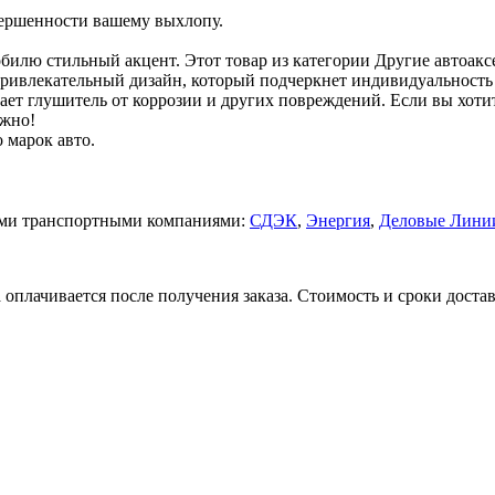
авершенности вашему выхлопу.
обилю стильный акцент. Этот товар из категории Другие автоак
 привлекательный дизайн, который подчеркнет индивидуальност
ищает глушитель от коррозии и других повреждений. Если вы хот
ужно!
 марок авто.
щими транспортными компаниями:
СДЭК
,
Энергия
,
Деловые Лини
 оплачивается после получения заказа. Стоимость и сроки доста