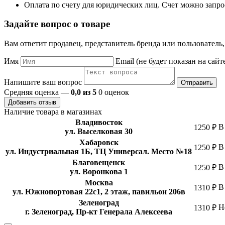
Оплата по счету для юридических лиц. Счет можно запро
Задайте вопрос о товаре
Вам ответит продавец, представитель бренда или пользователь
Имя
Email (не будет показан на сайт
Напишите ваш вопрос
Отправить
Средняя оценка —
0,0 из 5
0 оценок
Добавить отзыв
Наличие товара в магазинах
Владивосток
В
1250 ₽
ул. Выселковая 30
Хабаровск
В
1250 ₽
ул. Индустриальная 1Б, ТЦ Универсал. Место №18
Благовещенск
В
1250 ₽
ул. Воронкова 1
Москва
В
1310 ₽
ул. Южнопортовая 22с1, 2 этаж, павильон 206в
Зеленоград
Н
1310 ₽
г. Зеленоград, Пр-кт Генерала Алексеева