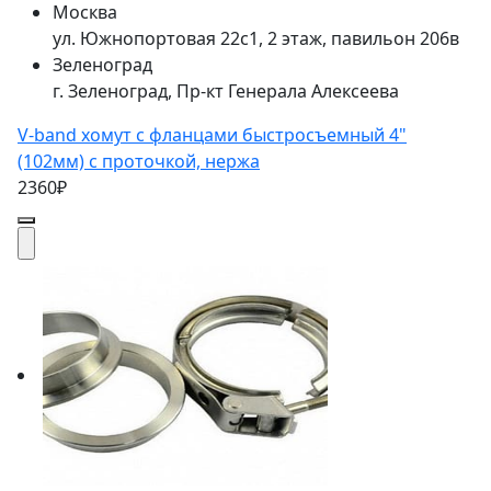
Москва
ул. Южнопортовая 22с1, 2 этаж, павильон 206в
Зеленоград
г. Зеленоград, Пр-кт Генерала Алексеева
V-band хомут с фланцами быстросъемный 4"
(102мм) с проточкой, нержа
2360₽