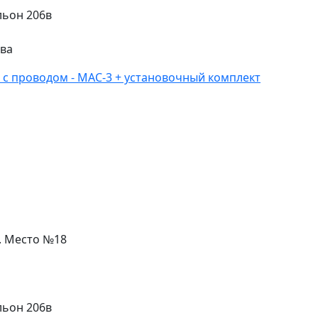
льон 206в
ева
 с проводом - MAC-3 + установочный комплект
л. Место №18
льон 206в