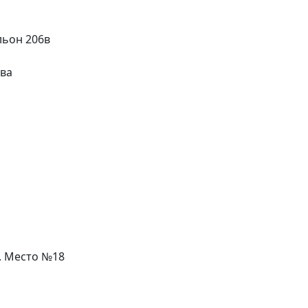
льон 206в
ева
л. Место №18