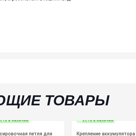
 автомобиля, который придаст ему индивидуальность. Ес
о спойлер на крышку багажника идеально подойдет для эт
ское улучшение автомобиля, но и функциональная деталь. 
е характеристики машины, что в свою очередь способств
ЮЩИЕ ТОВАРЫ
сть в наличии
Есть в наличии
сировочная петля для
Крепление аккумулятора