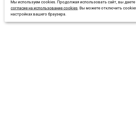
Мы используем cookies. Продолжая использовать сайт, вы даете
согласие на использование cookies
. Вы можете отключить cookie
настройках вашего браузера.
Каталог
Подбор
Акции и скидки
Подар
О магазине
Новост
Доставка и оплата
Конта
Гарантия и возврат
Мы при
Публичная оферта
© 2015-2026 ОГРНИП 323253600097892
Разр