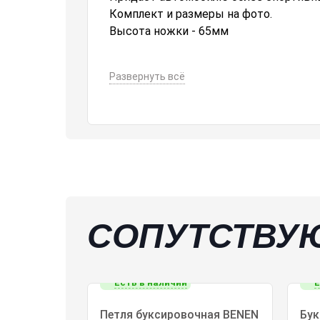
Комплект и размеры на фото.
Высота ножки - 65мм
Развернуть всё
Спойлер - элемент экстерьера вашего
неповторимый стиль и внешний вид, т
Но спойлер - это не только эстетиче
воздуха и улучшает аэродинамически
стабильности.
СОПУТСТВУ
Есть в наличии
Е
ные петли
Петля буксировочная BENEN
Бук