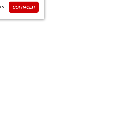
s в
СОГЛАСЕН
ки тюнинга по моделям
ПОДПИСКА НА РАССЫЛК
очные сертификаты
и и события
кты
Подписываясь на рассылку, я да
данных и на получение новостей 
нимаем
аботка сайта
Политика конфиденциальности