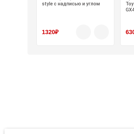
style с надписью и углом
Toy
GX4
1320₽
63