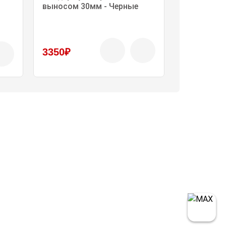
выносом 30мм - Черные
SUBARU Im
3350₽
1390₽