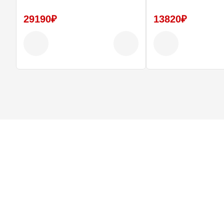
29190₽
13820₽