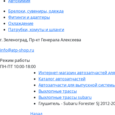
Автохимия
Брелоки, сувениры, одежда
Фитинги и адаптеры
Охлаждение
Патрубки, хомуты и шланги
г. Зеленоград, Пр-кт Генерала Алексеева
info@atp-shop.ru
Режим работы
ПН-ПТ 10:00-18:00
Интернет-магазин автозапчастей дл
Каталог автозапчастей
Автозапчасти для выпускной систем
Выхлопные трассы
Выхлопные трассы subaru
Глушитель - Subaru Forester SJ 2012-2
Назад