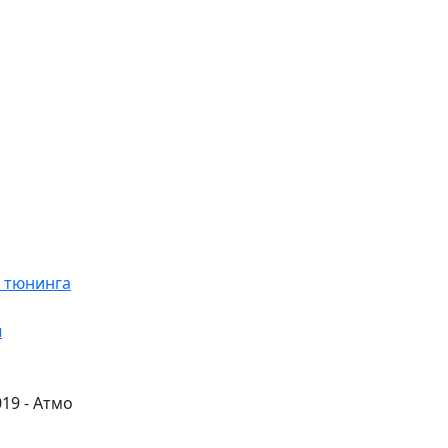
я тюнинга
ы
019 - Атмо