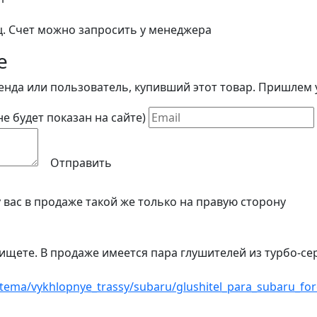
ц. Счет можно запросить у менеджера
е
енда или пользователь, купивший этот товар. Пришлем у
(не будет показан на сайте)
Отправить
 вас в продаже такой же только на правую сторону
ы ищете. В продаже имеется пара глушителей из турбо-с
stema/vykhlopnye_trassy/subaru/glushitel_para_subaru_for