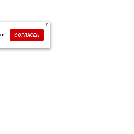
s в
СОГЛАСЕН
ки тюнинга по моделям
ПОДПИСКА НА РАССЫЛК
очные сертификаты
и и события
кты
Подписываясь на рассылку, я да
данных и на получение новостей 
нимаем