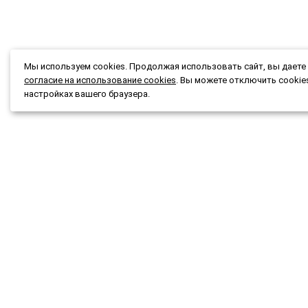
Мы используем cookies. Продолжая использовать сайт, вы даете
согласие на использование cookies
. Вы можете отключить cookie
настройках вашего браузера.
Каталог
Подбор
Акции и скидки
Подар
О магазине
Новост
Доставка и оплата
Конта
Гарантия и возврат
Мы при
Публичная оферта