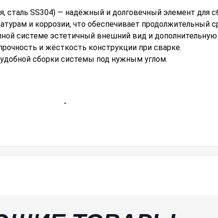
я, сталь SS304) — надёжный и долговечный элемент для с
атурам и коррозии, что обеспечивает продолжительный с
пной системе эстетичный внешний вид и дополнительную
прочность и жёсткость конструкции при сварке.
 удобной сборки системы под нужным углом.
прочность и стойкость к коррозии
й внешний вид и защита от ржавчины
е соотношение прочности и веса
тюнинговых систем
45° и 90°