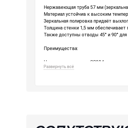
Нержавеющая труба 57 мм (зеркальна
Материал устойчив к высоким темпер
Зеркальная полировка придаёт выхло
Толщина стенки 1,5 мм обеспечивает 
Также доступны отводы 45° и 90° для
Преимущества:
Нержавеющая сталь SS304 — высокая 
Развернуть всё
Зеркальная поверхность — аккуратны
Толщина стенки 1,5 мм — оптимально
Подходит для пайпов, глушителей и 
Возможность комплектации отводами 