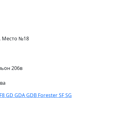
л. Место №18
льон 206в
ева
F8 GD GDA GDB Forester SF SG