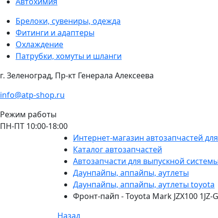
Автохимия
Брелоки, сувениры, одежда
Фитинги и адаптеры
Охлаждение
Патрубки, хомуты и шланги
г. Зеленоград, Пр-кт Генерала Алексеева
info@atp-shop.ru
Режим работы
ПН-ПТ 10:00-18:00
Интернет-магазин автозапчастей дл
Каталог автозапчастей
Автозапчасти для выпускной систем
Даунпайпы, аппайпы, аутлеты
Даунпайпы, аппайпы, аутлеты toyota
Фронт-пайп - Toyota Mark JZX100 1JZ-G
Назад