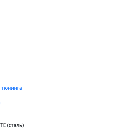
я тюнинга
ы
TE (сталь)