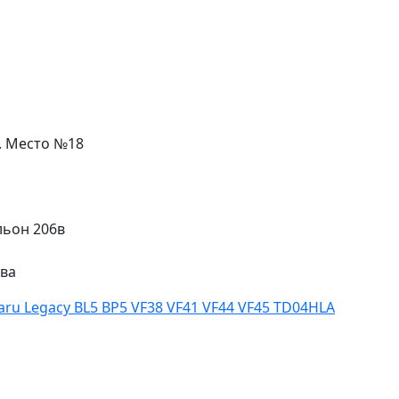
л. Место №18
льон 206в
ева
aru Legacy BL5 BP5 VF38 VF41 VF44 VF45 TD04HLA