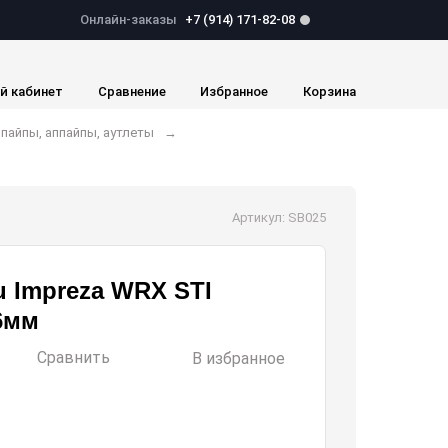
Онлайн-заказы
+7 (914) 171-82-08
й кабинет
Сравнение
Избранное
Корзина
пайпы, аппайпы, аутлеты
Артикул: SB025
u Impreza WRX STI
76мм
Сравнить
В избранное