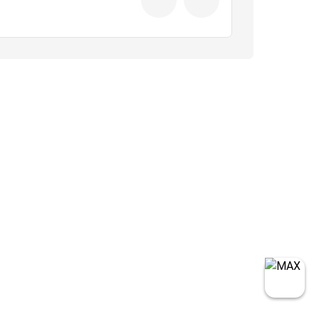
39770₽