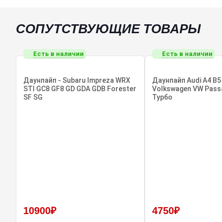
СОПУТСТВУЮЩИЕ ТОВАРЫ
Есть в наличии
Есть в наличии
Даунпайп - Subaru Impreza WRX
Даунпайп Audi A4 B5 
STI GC8 GF8 GD GDA GDB Forester
Volkswagen VW Pass
SF SG
Турбо
10900₽
4750₽