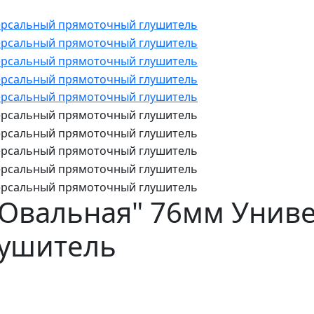
 "Овальная" 76мм Уни
лушитель