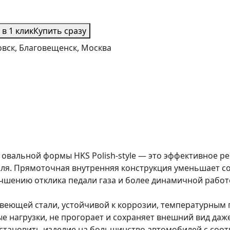
 в 1 клик
Купить сразу
вск, Благовещенск, Москва
овальной формы HKS Polish-style — это эффективное р
ля. Прямоточная внутренняя конструкция уменьшает с
шению отклика педали газа и более динамичной работе
веющей стали, устойчивой к коррозии, температурным 
 нагрузки, не прогорает и сохраняет внешний вид даж
установить изделие на большинство автомобилей с соо