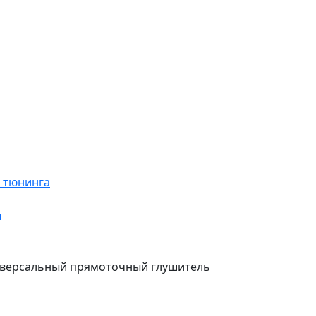
я тюнинга
ы
ниверсальный прямоточный глушитель