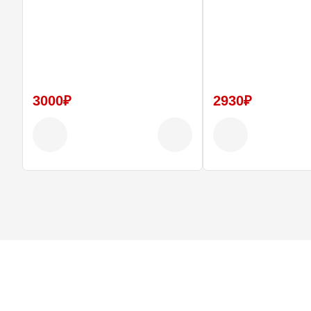
мощности и крутящего момента
• Глубокий, насыщенный спортивный звук
• Прочный корпус из нержавеющей стали — не ржавеет и не
прогорает
• Подходит для установки на большинство автомобилей
• Улучшает внешний вид и характер звучания выхлопной
системы
3000₽
2930₽