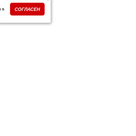
s в
СОГЛАСЕН
ки тюнинга по моделям
ПОДПИСКА НА РАССЫЛК
очные сертификаты
и и события
кты
Подписываясь на рассылку, я да
данных и на получение новостей 
нимаем
аботка сайта
Политика конфиденциальности