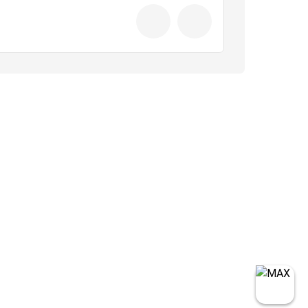
51340₽