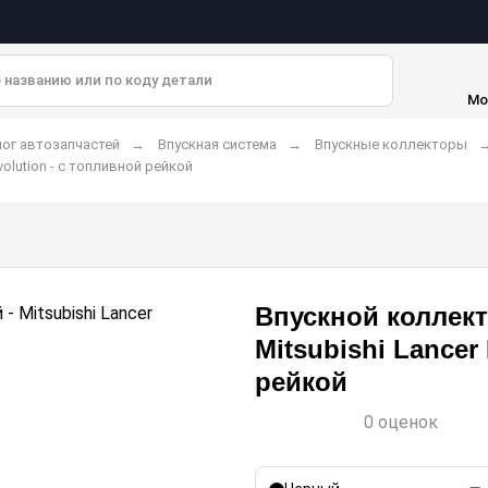
Мо
ог автозапчастей
Впускная система
Впускные коллекторы
olution - с топливной рейкой
Впускной коллек
Mitsubishi Lancer
рейкой
0 оценок