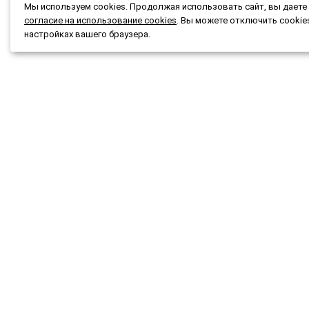
Мы используем cookies. Продолжая использовать сайт, вы даете
согласие на использование cookies
. Вы можете отключить cookie
настройках вашего браузера.
Каталог
Подбор
Акции и скидки
Подар
О магазине
Новост
Доставка и оплата
Конта
Гарантия и возврат
Мы при
Публичная оферта
© 2015-2026 ОГРНИП 323253600097892
Разр