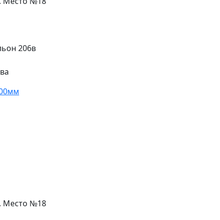
л. Место №18
льон 206в
ева
100мм
л. Место №18