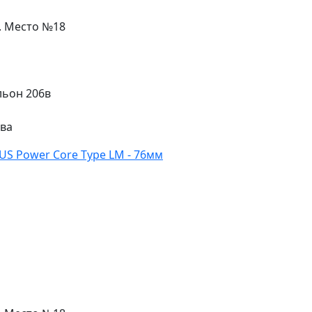
л. Место №18
льон 206в
ева
US Power Core Type LM - 76мм