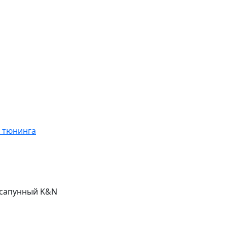
я тюнинга
 сапунный K&N