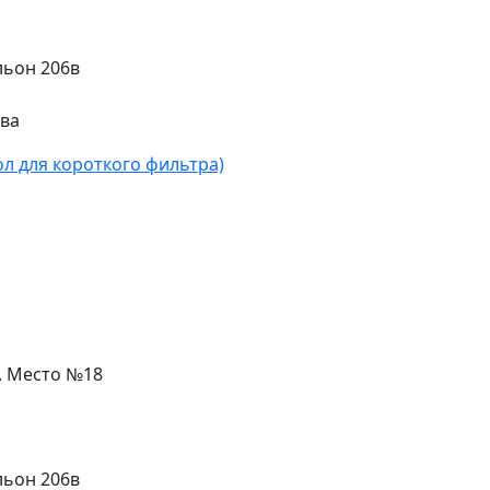
льон 206в
ева
л для короткого фильтра)
л. Место №18
льон 206в