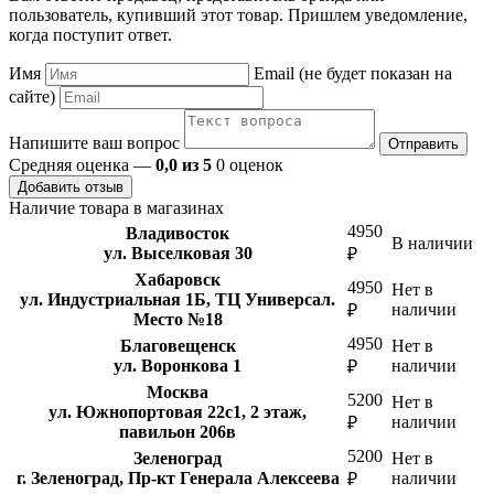
пользователь, купивший этот товар. Пришлем уведомление,
когда поступит ответ.
Имя
Email (не будет показан на
сайте)
Напишите ваш вопрос
Отправить
Средняя оценка —
0,0 из 5
0 оценок
Добавить отзыв
Наличие товара в магазинах
4950
Владивосток
В наличии
ул. Выселковая 30
₽
Хабаровск
4950
Нет в
ул. Индустриальная 1Б, ТЦ Универсал.
наличии
₽
Место №18
4950
Благовещенск
Нет в
ул. Воронкова 1
наличии
₽
Москва
5200
Нет в
ул. Южнопортовая 22с1, 2 этаж,
наличии
₽
павильон 206в
5200
Зеленоград
Нет в
г. Зеленоград, Пр-кт Генерала Алексеева
наличии
₽