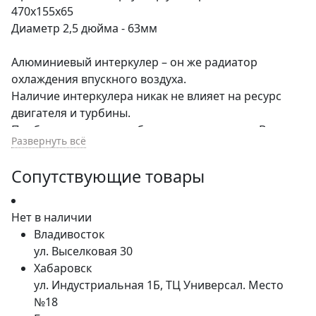
470x155x65
Диаметр 2,5 дюйма - 63мм
Алюминиевый интеркулер – он же радиатор
охлаждения впускного воздуха.
Наличие интеркулера никак не влияет на ресурс
двигателя и турбины.
Подбирая интеркулер будьте внимательны, Вам
Развернуть всё
необходимо добиться идеальной
производительности и нужно подобрать размер
Сопутствующие товары
так, что бы он не был слишком большим для вашей
турбины, иначе у вас будет эффект “турбо ямы”
Для этого у нас есть широкий ассортимент
Нет в наличии
интеркулеров разных размеров и диаметров входа,
Владивосток
выхода
ул. Выселковая 30
Хабаровск
ул. Индустриальная 1Б, ТЦ Универсал. Место
№18