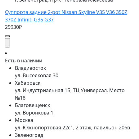
Суппорта задние 2-pot Nissan Skyline V35 V36 350Z
370Z Infiniti G35 G37
29930₽
Есть в наличии
Владивосток
ул. Выселковая 30
Хабаровск
ул. Индустриальная 1Б, ТЦ Универсал. Место
№18
Благовещенск
ул. Воронкова 1
Москва
ул. Южнопортовая 22с1, 2 этаж, павильон 206в
Зеленоград