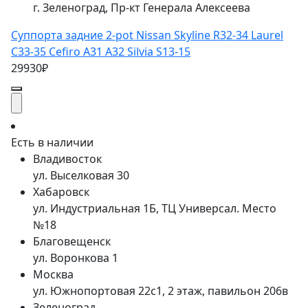
г. Зеленоград, Пр-кт Генерала Алексеева
Суппорта задние 2-pot Nissan Skyline R32-34 Laurel
C33-35 Cefiro A31 A32 Silvia S13-15
29930₽
Есть в наличии
Владивосток
ул. Выселковая 30
Хабаровск
ул. Индустриальная 1Б, ТЦ Универсал. Место
№18
Благовещенск
ул. Воронкова 1
Москва
ул. Южнопортовая 22с1, 2 этаж, павильон 206в
Зеленоград