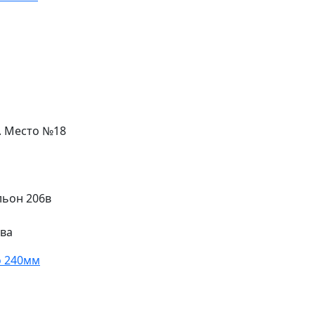
л. Место №18
льон 206в
ева
o 240мм