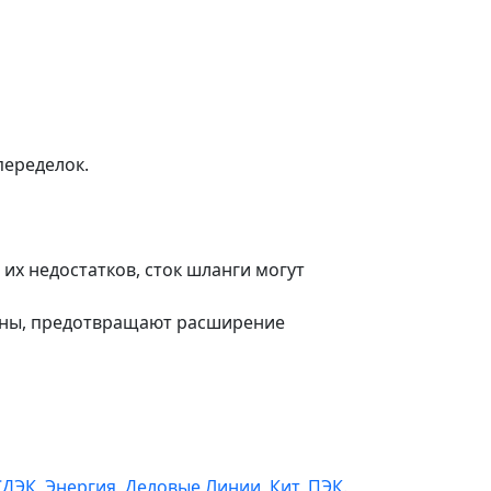
переделок.
их недостатков, сток шланги могут
чны, предотвращают расширение
СДЭК
,
Энергия
,
Деловые Линии
,
Кит
,
ПЭК
.