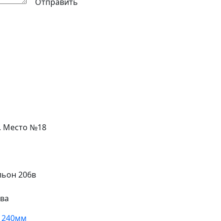
Отправить
л. Место №18
льон 206в
ева
s 240мм