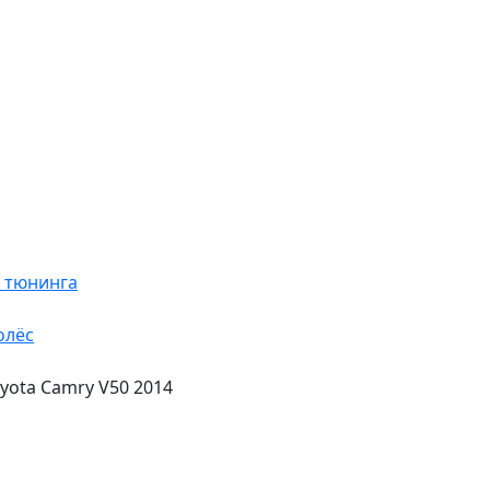
я тюнинга
олёс
ota Camry V50 2014