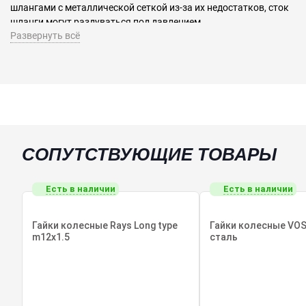
шлангами с металлической сеткой из-за их недостатков, сток
шланги могут раздуваться под давлением.
Развернуть всё
Армированные шланги из нержавеющей стали устойчивы к
ржавчине, внешней среде и долговечны, предотвращают
расширение шлангов при высоких нагрузках, что делает его
идеальным для спортивного вождения.
Взамен OEM 26540FL020 26540FL030 26541FL020 26541FL030
СОПУТСТВУЮЩИЕ ТОВАРЫ
Есть в наличии
Есть в наличии
Гайки колесные Rays Long type
Гайки колесные VOS
m12x1.5
сталь