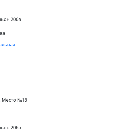
льон 206в
ева
альная
л. Место №18
льон 206в