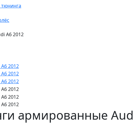
я тюнинга
олёс
i A6 2012
ги армированные Audi