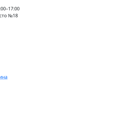
:00–17:00
есто №18
ина