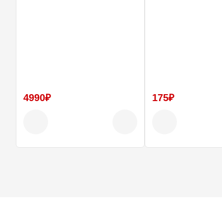
4990₽
175₽