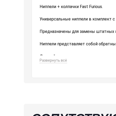
Ниппели + колпачки Fast Furious.
Универсальные ниппели в комплект с
Предназначены для замены штатных ни
Ниппели представляет собой обратный
Данный ниппель выполнен с алюминия,
Развернуть всё
Колпачки защищают ниппель шины от г
оригинальный вид.
Превосходно смотрятся на литых, ко
Подходят для автомобилей, мотоцикл
Рекомендуем перед использованием н