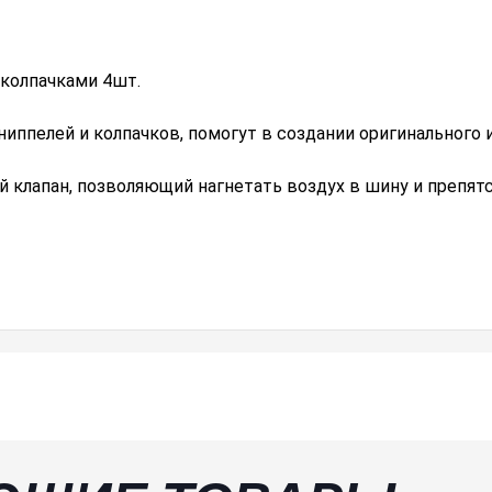
 колпачками 4шт.
ппелей и колпачков, помогут в создании оригинального и
 клапан, позволяющий нагнетать воздух в шину и препятс
 что увеличивает срок эксплуатации.
рязи, влаги, механических повреждений, а также придаю
ванных и штампованных дисках.
ов, велосипедов, самокатов и других транспортных сред
анести на ниппель графитовую или силиконовую смазку.