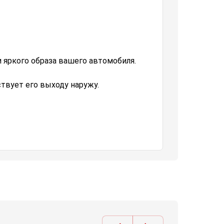
 яркого образа вашего автомобиля.
твует его выходу наружу.
т колёсам эстетичный и
ств, имеющих бескамерные колеса.