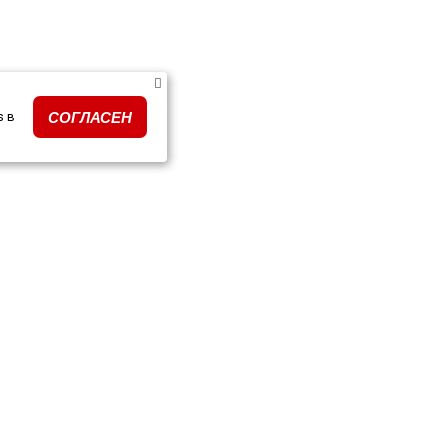
s в
СОГЛАСЕН
ки тюнинга по моделям
ПОДПИСКА НА РАССЫЛК
очные сертификаты
и и события
кты
Подписываясь на рассылку, я да
данных и на получение новостей 
нимаем