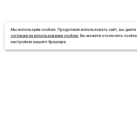
Мы используем cookies. Продолжая использовать сайт, вы даете
согласие на использование cookies
. Вы можете отключить cookie
настройках вашего браузера.
Каталог
Подбор
Акции и скидки
Подар
О магазине
Новост
Доставка и оплата
Конта
Гарантия и возврат
Мы при
Публичная оферта