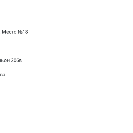
л. Место №18
льон 206в
ева