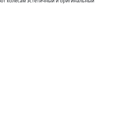
ают колёсам эстетичный и оригинальный
гинального и яркого образа вашего
в.