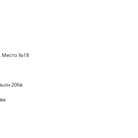
л. Место №18
льон 206в
ева