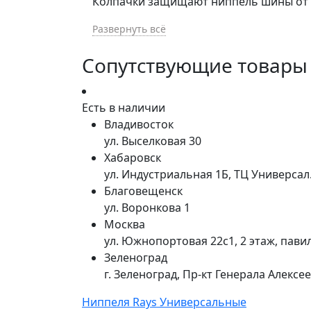
Колпачки защищают ниппель шины от г
вид.
Развернуть всё
Предназначены для замены штатных кол
Сопутствующие товары
автомобиля.
Превосходно смотрятся на литых, кова
Есть в наличии
Владивосток
Подходят для автомобилей, мотоциклов
ул. Выселковая 30
Хабаровск
Рекомендуем перед использованием на
ул. Индустриальная 1Б, ТЦ Универса
Благовещенск
Могут служить в качестве подарка авт
ул. Воронкова 1
Москва
В комплекте : 4 колпачка на ниппель и
ул. Южнопортовая 22с1, 2 этаж, пави
Зеленоград
Цвет: серный, черный
г. Зеленоград, Пр-кт Генерала Алексе
Ниппеля Rays Универсальные