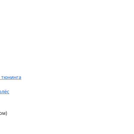
я тюнинга
олёс
ом)