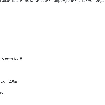
рязи, влаги, механических повреждений, а также прид
пачков стандартного вентиля, помогут в создании ори
нных и штампованных дисках.
, велосипедов, самокатов и других транспортных средст
нести на ниппель графитовую или силиконовую смазку.
л. Место №18
олюбителям на Новый год или день рождения.
 ключ-брелок с эмблемой.
льон 206в
ева