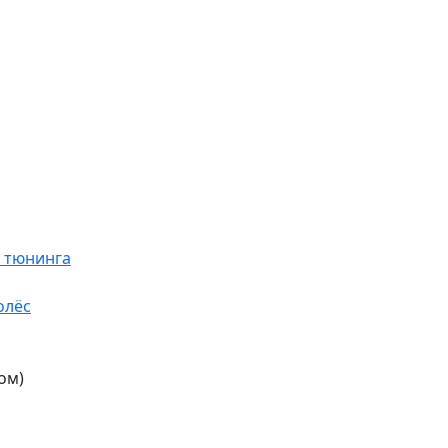
я тюнинга
олёс
ом)