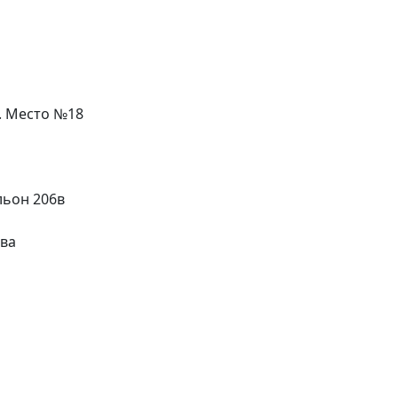
л. Место №18
льон 206в
ева