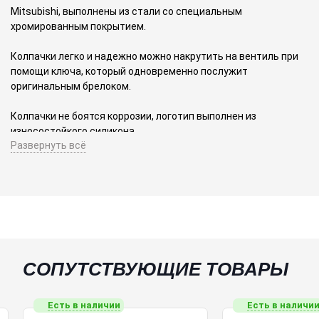
Mitsubishi, выполнены из стали со специальным
хромированным покрытием.
Колпачки легко и надежно можно накрутить на вентиль при
помощи ключа, который одновременно послужит
оригинальным брелоком.
Колпачки не боятся коррозии, логотип выполнен из
износостойкого силикона.
Развернуть всё
Колпачки защищают ниппель шины от грязи, влаги,
механических повреждений, а также придают колёсам
эстетичный и оригинальный вид.
Предназначены для замены штатных колпачков
стандартного вентиля, помогут в создании оригинального и
яркого образа вашего автомобиля.
СОПУТСТВУЮЩИЕ ТОВАРЫ
Превосходно смотрятся на литых, кованных и штампованных
дисках.
Есть в наличии
Есть в наличи