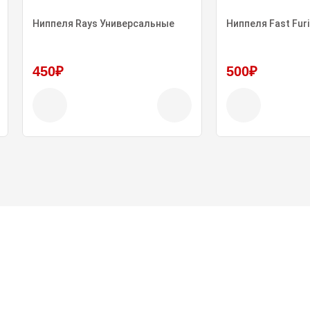
Подходят для автомобилей, мотоциклов, велосипедов,
самокатов и других транспортных средств.
Ниппеля Rays Универсальные
Ниппеля Fast Fur
Рекомендуем перед использованием нанести на ниппель
графитовую или силиконовую смазку.
450₽
500₽
Могут служить в качестве подарка автолюбителям на Новый
год или день рождения.
В комплекте : 4 колпачка на ниппель и ключ-брелок с
эмблемой.
Цвет: серный, черный