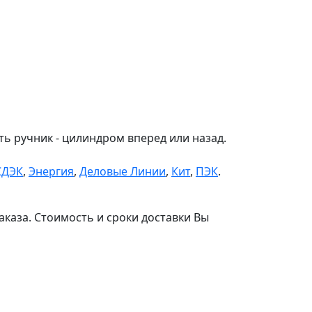
ь ручник - цилиндром вперед или назад.
СДЭК
,
Энергия
,
Деловые Линии
,
Кит
,
ПЭК
.
аказа. Стоимость и сроки доставки Вы