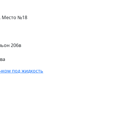
л. Место №18
льон 206в
ева
чком под жидкость