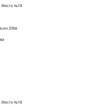
л. Место №18
льон 206в
ева
л. Место №18