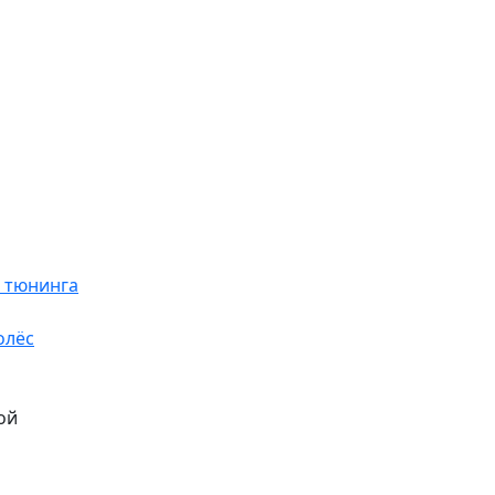
я тюнинга
олёс
ой