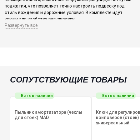
поджатия, что позволяет точно настроить подвеску под
стиль вождения и дорожные условия. В комплекте идут
ключи для удобства регулировки.
Развернуть всё
Это оптимальное решение для занижения автомобиля и
динамичных городских поездок, обеспечивающее баланс
между комфортом и спортивной управляемостью.
Ключевые характеристики:
Койловеры с регулировкой высоты и жёсткости пружины
СОПУТСТВУЮЩИЕ ТОВАРЫ
Жёсткость пружин: передняя 8 кг, задняя 6 кг
Есть в наличии
Есть в наличии
Регулировка высоты через сапог стойки
Регулировка жёсткости пружины путём поджатия
Пыльник амортизатора (чехлы
Ключ для регулиро
для стоек) MAD
койловеров (стоек) 
универсальный
В комплекте ключи для настройки
Совместимость с Subaru Impreza WRX STI GDB, GDA, GD, GGA,