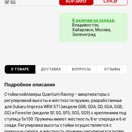
КОРЗИНУ
СРАЗУ
В наличии на складе:
Владивосток,
Хабаровск, Москва,
Зеленоград
О ТОВАРЕ
ДОСТАВКА
ВОПРОСЫ
ОТЗЫВЫ
Подробное описание
Стойки койловеры Quantum Racing— амортизаторы с
регулировкой высоты и жёсткости пружин, разработанные
для Subaru Impreza WRX STI (модели GDB, GDA, GD, GGA, GGB,
GG) и Forester (модели SF, SG, SF5, SG5, SG9) с креплением под
ступицу 5x100. Пружины имеют жёсткость 8 кг спереди и 6 кг
сзади. Регулировка высоты стойки осуществляется с
помощью сапога, а жёсткость пружины регулируется путём