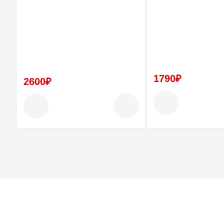
GGB, GG
Совместимость с Subaru Forester SF, SG, SF5, SG5, SG9
Крепление под ступицу 5x100
Идеально для занижения и городских прохватов
1790₽
2600₽