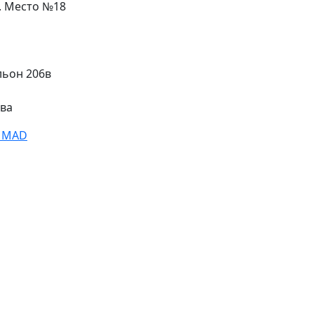
л. Место №18
льон 206в
ева
) MAD