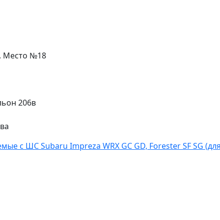
л. Место №18
льон 206в
ева
мые с ШС Subaru Impreza WRX GC GD, Forester SF SG (дл