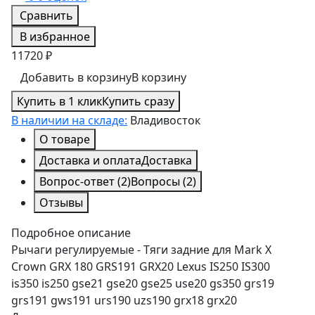
Сравнить
В избранное
11720 ₽
Добавить в корзину
В корзину
Купить в 1 клик
Купить сразу
В наличии на складе:
Владивосток
О товаре
Доставка и оплата
Доставка
Вопрос-ответ
(2)
Вопросы
(2)
Отзывы
Подробное описание
Рычаги регулируемые - Тяги задние для Mark X
Crown GRX 180 GRS191 GRX20 Lexus IS250 IS300
is350 is250 gse21 gse20 gse25 use20 gs350 grs19
grs191 gws191 urs190 uzs190 grx18 grx20