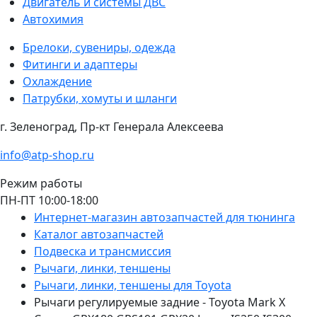
Двигатель и системы ДВС
Автохимия
Брелоки, сувениры, одежда
Фитинги и адаптеры
Охлаждение
Патрубки, хомуты и шланги
г. Зеленоград, Пр-кт Генерала Алексеева
info@atp-shop.ru
Режим работы
ПН-ПТ 10:00-18:00
Интернет-магазин автозапчастей для тюнинга
Каталог автозапчастей
Подвеска и трансмиссия
Рычаги, линки, теншены
Рычаги, линки, теншены для Toyota
Рычаги регулируемые задние - Toyota Mark X