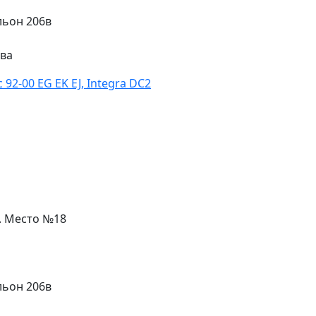
льон 206в
ева
92-00 EG EK EJ, Integra DC2
л. Место №18
льон 206в