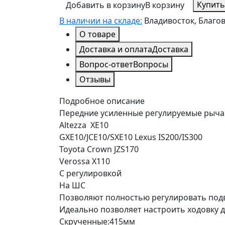
Купить
Добавить в корзину
В корзину
В наличии на складе:
Владивосток, Благо
О товаре
Доставка и оплата
Доставка
Вопрос-ответ
Вопросы
Отзывы
Подробное описание
Передние усиленные регулируемые рычаги 
Altezza XE10
GXE10/JCE10/SXE10 Lexus IS200/IS300
Toyota Crown JZS170
Verossa X110
С регулировкой
На ШС
Позволяют полностью регулировать подв
Идеально позволяет настроить ходовку 
Скрученные:415мм