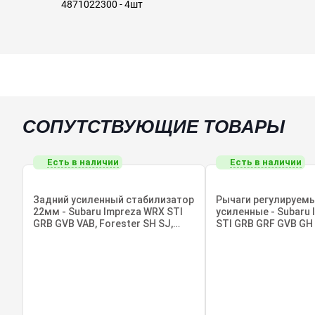
4871022300 - 4шт
СОПУТСТВУЮЩИЕ ТОВАРЫ
Есть в наличии
Есть в наличии
Задний усиленный стабилизатор
Рычаги регулируем
22мм - Subaru Impreza WRX STI
усиленные - Subaru
GRB GVB VAB, Forester SH SJ,
STI GRB GRF GVB GH 
Legacy
SH SJ, Levorg, Legac