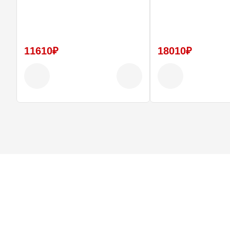
11610₽
18010₽