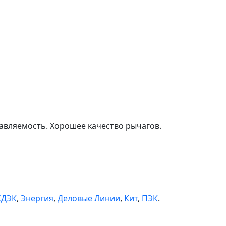
равляемость. Хорошее качество рычагов.
СДЭК
,
Энергия
,
Деловые Линии
,
Кит
,
ПЭК
.