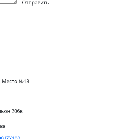
Отправить
л. Место №18
льон 206в
ева
0 JZX100