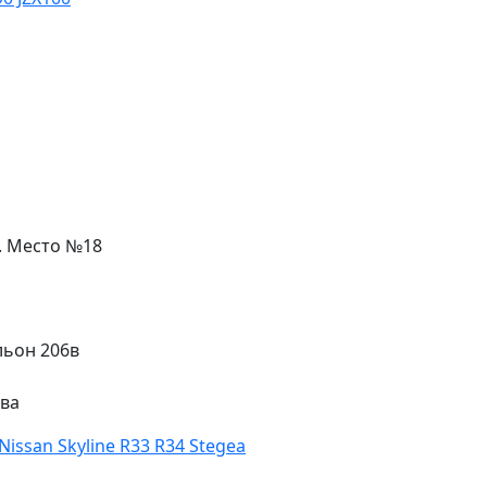
л. Место №18
льон 206в
ева
issan Skyline R33 R34 Stegea