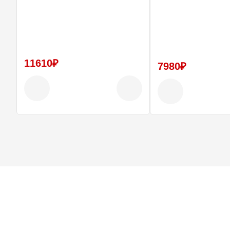
11610₽
7980₽