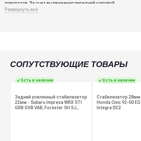
поворотов. За счет выдвижения передней шаровой
Развернуть всё
изменяется положение центра крена. Замена сток шаровой
на этот приведет к уменьшению крена и, как следствие, к
увеличению эффективности при прохождении поворотов.
Реакция рулевого управления также улучшится.
СОПУТСТВУЮЩИЕ ТОВАРЫ
Есть в наличии
Есть в наличии
Задний усиленный стабилизатор
Стабилизатор 28мм
22мм - Subaru Impreza WRX STI
Honda Civic 92-00 EG
GRB GVB VAB, Forester SH SJ,
Integra DC2
Legacy