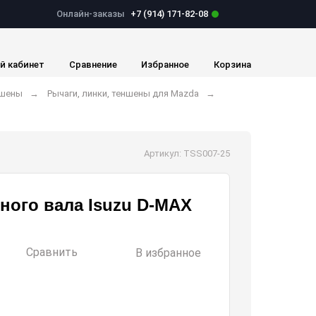
Онлайн-заказы
+7 (914) 171-82-08
й кабинет
Сравнение
Избранное
Корзина
ншены
Рычаги, линки, теншены для Mazda
Артикул: TSS007-25
ного вала Isuzu D-MAX
Сравнить
В избранное