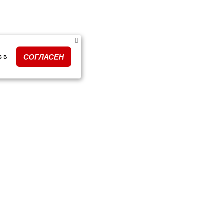
s в
СОГЛАСЕН
ки тюнинга по моделям
ПОДПИСКА НА РАССЫЛК
очные сертификаты
и и события
кты
Подписываясь на рассылку, я да
данных и на получение новостей 
нимаем