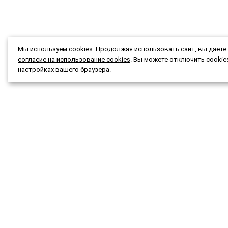
Мы используем cookies. Продолжая использовать сайт, вы даете
согласие на использование cookies
. Вы можете отключить cookie
настройках вашего браузера.
Каталог
Подбор
Акции и скидки
Подар
О магазине
Новост
Доставка и оплата
Конта
Гарантия и возврат
Мы при
Публичная оферта