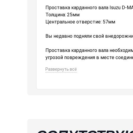
Проставка карданного вала Isuzu D-M
Толщина: 25мм
Центральное отверстие: 57мм
Вы недавно подняли свой внедорожни
Проставка карданного вала необходим
угрозой повреждения в месте соедине
трансмиссии после того, как его подня
Развернуть всё
Эта алюминиевая проставка легко ус
Изготовлен из прочного анодированн