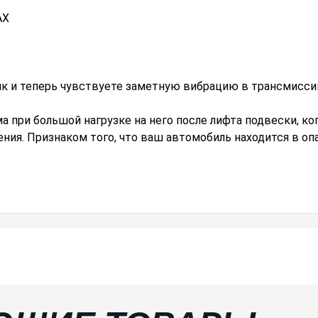
AX
к и теперь чувствуете заметную вибрацию в трансмисси
а при большой нагрузке на него после лифта подвески, ко
ния. Признаком того, что ваш автомобиль находится в опа
ли.
танавливаются между фланцем дифференциала и фланцем 
ого алюминия марки T6061-T6.