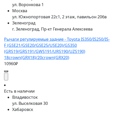
ул. Воронкова 1
Москва
ул. Южнопортовая 22с1, 2 этаж, павильон 206в
Зеленоград
г. Зеленоград, Пр-кт Генерала Алексеева
Рычаги регулируемые задние - Toyota IS350/IS250/IS-
F (GSE21/GSE20/GSE25/USE20)/GS350
(GRS19/GRS191/GWS191/URS190/UZS190)
18crown(GRX18)/20crown(GRX20)
10960₽
Есть в наличии
Владивосток
ул. Выселковая 30
Хабаровск