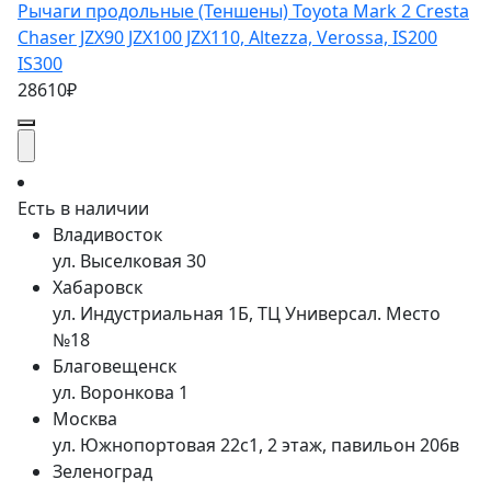
Рычаги продольные (Теншены) Toyota Mark 2 Cresta
Chaser JZX90 JZX100 JZX110, Altezza, Verossa, IS200
IS300
28610₽
Есть в наличии
Владивосток
ул. Выселковая 30
Хабаровск
ул. Индустриальная 1Б, ТЦ Универсал. Место
№18
Благовещенск
ул. Воронкова 1
Москва
ул. Южнопортовая 22с1, 2 этаж, павильон 206в
Зеленоград