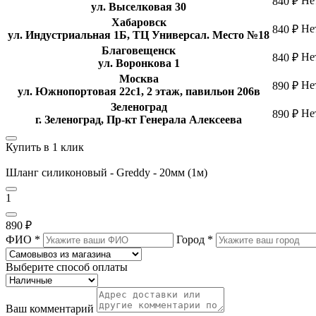
Не
840 ₽
ул. Выселковая 30
Хабаровск
Не
840 ₽
ул. Индустриальная 1Б, ТЦ Универсал. Место №18
Благовещенск
Не
840 ₽
ул. Воронкова 1
Москва
Не
890 ₽
ул. Южнопортовая 22с1, 2 этаж, павильон 206в
Зеленоград
Не
890 ₽
г. Зеленоград, Пр-кт Генерала Алексеева
Купить в 1 клик
Шланг силиконовый - Greddy - 20мм (1м)
1
890 ₽
ФИО
*
Город
*
Выберите способ оплаты
Ваш комментарий