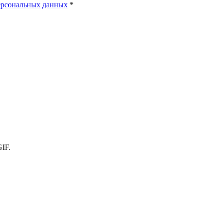
ерсональных данных
*
IF.