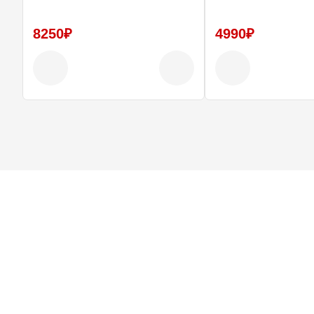
8250₽
4990₽