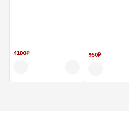
время любых типов езды на автомобиле запрещена!
4100₽
950₽