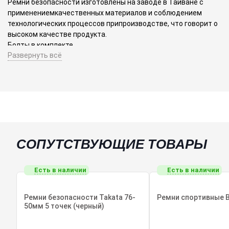
Ремни безопасности изготовлены на заводе в Тайване с
применениемкачественных материалов и соблюдением
технологических процессов припроизводстве, что говорит о
высоком качестве продукта.
Болты в комплекте.
Развернуть всё
Для установки на спортивные сиденья-ковши.
Крепятся к кузову автомобиля с помощью болтов.
Цена за комплект ремней на 1 сиденье.
Спортивные ремни безопасности являются незаменимым
элементомсовременных спортивных автомобилей -
придадут стильный и спортивный видинтерьеру вашего
автомобиля.
В нашем ассортименте широкий выбор ремней: 4 точки, 5
СОПУТСТВУЮЩИЕ ТОВАРЫ
точек, 6 точек разныхцветов
Обратите внимание!
Есть в наличии
Есть в наличии
Спортивные ремни безопасности не являются
профессиональной амуницией для обеспечения
безопасности во время езды, не имеют действующей
Ремни безопасности Takata 76-
Ремни спортивные B
амологации и предназначенны для украшения интерьера
50мм 5 точек (черный)
автомобиля.
Эксплотация в качестве основных ремней безопасности во