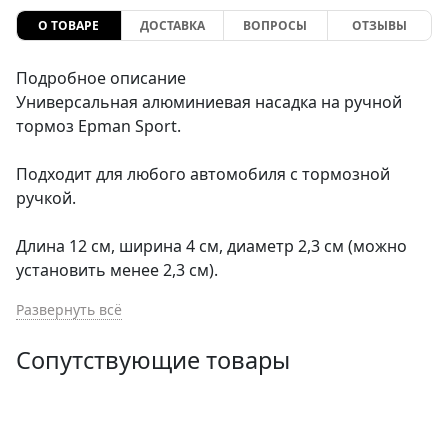
О ТОВАРЕ
ДОСТАВКА
ВОПРОСЫ
ОТЗЫВЫ
Подробное описание
Универсальная алюминиевая насадка на ручной
тормоз Epman Sport.
Подходит для любого автомобиля с тормозной
ручкой.
Длина 12 см, ширина 4 см, диаметр 2,3 см (можно
установить менее 2,3 см).
Развернуть всё
Универсальная ручка-накладка на ручной тормоз.
Устанавливается вместо стандартной ручки.
Сопутствующие товары
Эргономичный дизайн и стильный внешний вид
делает эту вещь отличным подарком. Красивая
рукоятка ручника порадует автолюбителей,
которые выбирают для своего авто качественные,