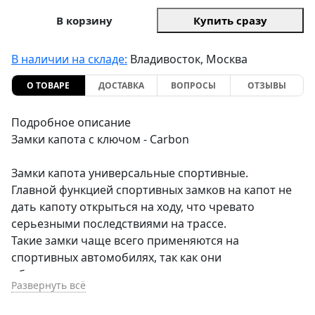
В корзину
Купить сразу
В наличии на складе:
Владивосток, Москва
О ТОВАРЕ
ДОСТАВКА
ВОПРОСЫ
ОТЗЫВЫ
Подробное описание
Замки капота с ключом - Carbon
Замки капота универсальные спортивные.
Главной функцией спортивных замков на капот не
дать капоту открыться на ходу, что чревато
серьезными последствиями на трассе.
Такие замки чаще всего применяются на
спортивных автомобилях, так как они
обеспечивают дополнительную надежность
Развернуть всё
крепления капота, а также предотвращают его
открытие в нештатной ситуации и наоборот