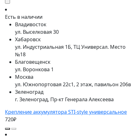
куда можно вкрутить болт. Весь необходимый
крепеж в комплекте.
Есть в наличии
Отлично подходят для металлических, пластиковых,
Владивосток
карбоновых капотов.
ул. Выселковая 30
Хабаровск
ул. Индустриальная 1Б, ТЦ Универсал. Место
№18
Благовещенск
ул. Воронкова 1
Москва
ул. Южнопортовая 22с1, 2 этаж, павильон 206в
Зеленоград
г. Зеленоград, Пр-кт Генерала Алексеева
Крепление аккумулятора STI-style универсальное
720₽