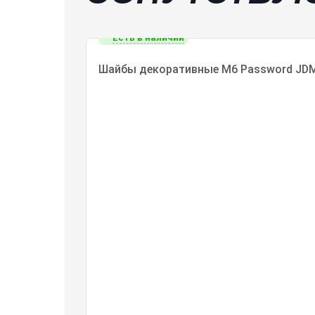
L: 18,5 см/7,28 дюйма, W: 7,3 см/2,87 
Есть в наличии
Примечания:
Из-за разницы в освещении и настрой
Шайбы декоративные М6 Password JD
Возможны незначительные различия в
Пакет включает:
1 х Автомобильный буксирный крюк
Длина штока 95 мм