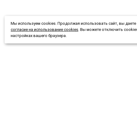
Мы используем cookies. Продолжая использовать сайт, вы даете
согласие на использование cookies
. Вы можете отключить cookie
настройках вашего браузера.
Каталог
Подбор
Акции и скидки
Подар
О магазине
Новост
Доставка и оплата
Конта
Гарантия и возврат
Мы при
Публичная оферта