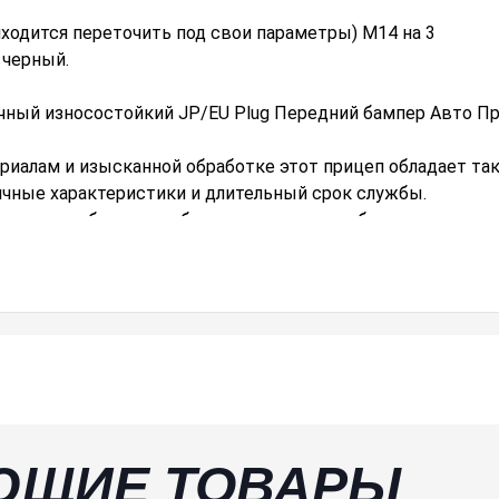
иходится переточить под свои параметры) M14 на 3
 черный.
ный износостойкий JP/EU Plug Передний бампер Авто П
иалам и изысканной обработке этот прицеп обладает та
ичные характеристики и длительный срок службы.
озволяет безопасно буксировать автомобиль, не повреди
е его и используйте напрямую.
ериала.
м, а ширина-7,3 см.
 автомобилей.
уксировочный Крюк
зысканность, тонкое мастерство
дарта, вилка JP
ЮЩИЕ ТОВАРЫ