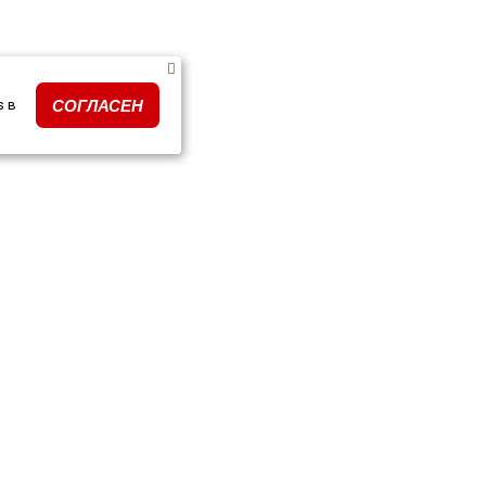
s в
СОГЛАСЕН
ки тюнинга по моделям
ПОДПИСКА НА РАССЫЛК
очные сертификаты
и и события
кты
Подписываясь на рассылку, я да
данных и на получение новостей 
нимаем