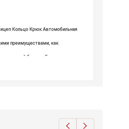
рицеп Кольцо Крюк Автомобильная
кими преимуществами, как
в передний бампер. Его просто и