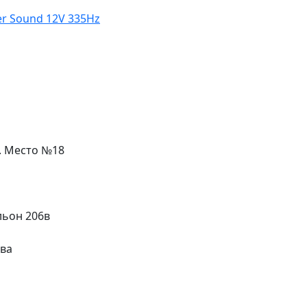
r Sound 12V 335Hz
л. Место №18
льон 206в
ева