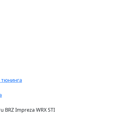
я тюнинга
а
u BRZ Impreza WRX STI