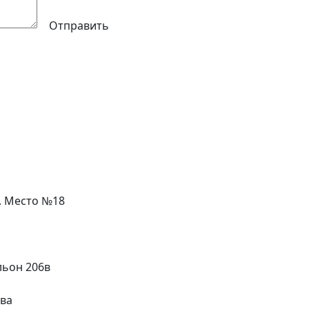
Отправить
л. Место №18
льон 206в
ева