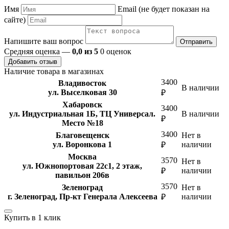
Имя
Email (не будет показан на
сайте)
Напишите ваш вопрос
Отправить
Средняя оценка —
0,0 из 5
0 оценок
Добавить отзыв
Наличие товара в магазинах
3400
Владивосток
В наличии
ул. Выселковая 30
₽
Хабаровск
3400
ул. Индустриальная 1Б, ТЦ Универсал.
В наличии
₽
Место №18
3400
Благовещенск
Нет в
ул. Воронкова 1
наличии
₽
Москва
3570
Нет в
ул. Южнопортовая 22с1, 2 этаж,
наличии
₽
павильон 206в
3570
Зеленоград
Нет в
г. Зеленоград, Пр-кт Генерала Алексеева
наличии
₽
Купить в 1 клик