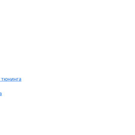
я тюнинга
а