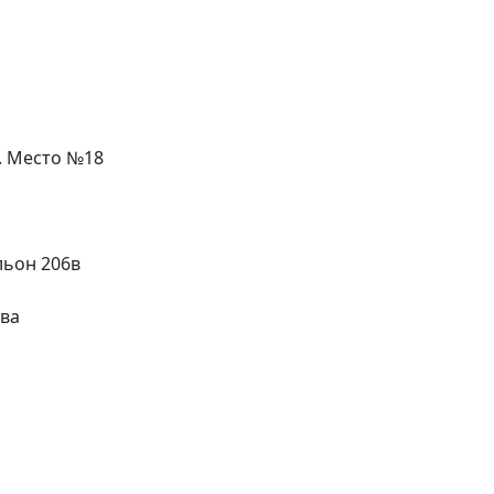
л. Место №18
льон 206в
ева