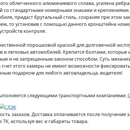
ого облегченного алюминиевого сплава, усилена ребра
ей со стандартными номерными знаками и креплениями.
иля, придаст брутальный стиль, сохраняя при этом зак
ем, то установив с помощью данного кронштейна номе
устройств контроля.
чественной порошковой краской для долговечной эксплу
 и легковых автомобилей. Крепится болтами, которые и
ым и не запрещенным законом способом. Суть механизм
а счет этого камеры не имеют возможности фиксироват
чным подарком для любого автовладельца, водителя!
ж выполняется следующими транспортными компаниями:
ость заказов. Доставка оплачивается после получения з
 ТК, используя вес и габариты товара.